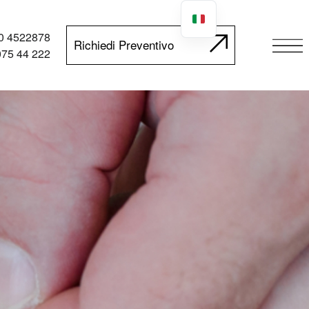
0 4522878
Richiedi Preventivo
075 44 222