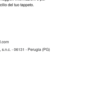
icilio del tuo tappeto.
l.com
, s.n.c. - 06131 - Perugia (PG)