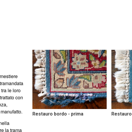
 mestiere
tramandata
ra le loro
rattato
con
nza,
l manufatto
.
ima
Restauro bordo - dopo
Restauro
nella
re la trama