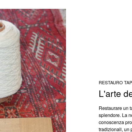
RESTAURO TAP
L'arte d
Restaurare un t
splendore
. La 
conoscenza profo
tradizionali
, un 