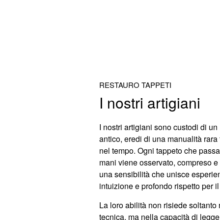
RESTAURO TAPPETI
I nostri artigiani
I nostri
artigiani
sono
custodi di un
antico
, eredi di una
manualità rara
nel tempo. Ogni tappeto che passa t
mani viene
osservato, compreso e t
una sensibilità che unisce
esperie
intuizione e profondo rispetto per i
Restauro frange
Restauro bordo - pr
La loro abilità non risiede soltanto 
tecnica, ma nella
capacità di legge